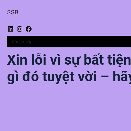
SSB
LinkedIn
Instagram
Facebook
Đăng nhập
Xin lỗi vì sự bất ti
gì đó tuyệt vời – hã